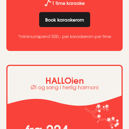
1 time karaoke
Book karaokerom
*minimumspend 500,- per karaokerom per time
HALLOien
Øl og sang i herlig harmoni