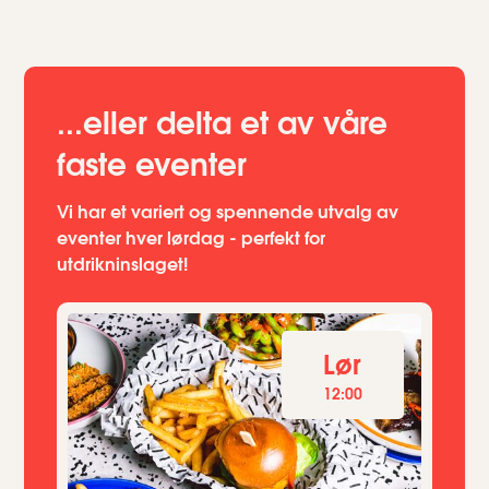
...eller delta et av våre
faste eventer
Vi har et variert og spennende utvalg av
eventer hver lørdag - perfekt for
utdrikninslaget!
Lør
12:00