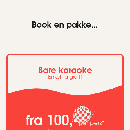
Book en pakke...
Lorem ipsum dolor sit amet, consectetur adipiscing
elit.
Bare karaoke
Enkelt å greit!
fra 100,-
per pers*