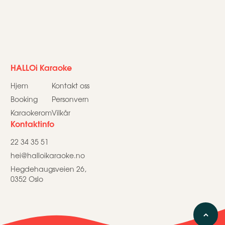
HALLOi Karaoke
Hjem
Kontakt oss
Booking
Personvern
Karaokerom
Vilkår
Kontaktinfo
22 34 35 51
hei@halloikaraoke.no
Hegdehaugsveien 26,
0352 Oslo