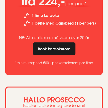
fra 224,-
per pers*
1 time karaoke
1 bøtte med Carlsberg (1 per pers)
NB: Alle deltakere må være over 20 år
Book karaokerom
*minimumspend 500,- per karaokerom per time
HALLO PROSECCO
Bobler, balader og brede smil