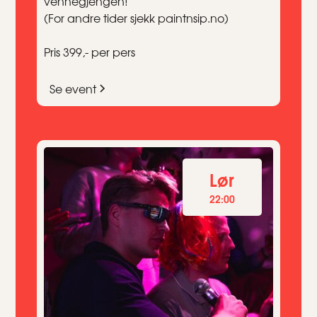
vennegjengen!
(For andre tider sjekk paintnsip.no)
Pris 399,- per pers
Se event
Lør
22:00