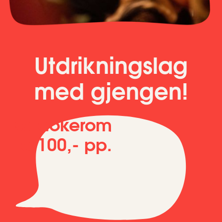
Utdrikningslag
med gjengen!
Karaokerom
fra 100,- pp.